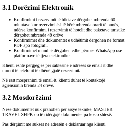
3.1 Dorëzimi Elektronik
Konfirmimi i rezervimit të biletave dërgohet mbrenda 60
minutave kur rezervimi është bërë mbrenda orarit të punës,
ndërsa konfirmimi i rezervimit të hotelit dhe paketave turistike
dërgohet mbrenda 48 orëve
Konfirmimet dhe dokumentet e udhëtimit dërgohen në format
PDF apo fotografi.
Konfirmimet mund të dërgohen edhe përmes WhatsApp ose
platformave të tjera elektronike.
Klienti është përgjegjës për saktësinë e adresës së email-it dhe
numrit të telefonit të dhënë gjatë rezervimit.
Në rast mospranimi të email-it, klienti duhet të kontaktojë
agjensionin brenda 24 orëve.
3.2 Mosdorëzimi
Nëse dokumentet nuk pranohen për arsye teknike, MASTER
TRAVEL SHPK do të ridërgojë dokumentet pa kosto shtesë.
Pas dërgimit me sukses në adresën e deklaruar nga klienti,