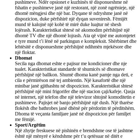
pushimeve. Ndër opsionet e kuzhinës të disponueshme në
fshatin e pushimeve janë një restorant, një zonë ngrënieje, një
dhomë mëngjesi dhe një bar. Dyqane të ndryshme janë në
dispozicion, duke përfshirë një dyqan suveniresh. Fëmijët
mund të kalojnë një kohë të mirë duke luajtur në shesh
lojërash. Karakteristikat shtesë në akomodim përfshijnë një
dhomë TV dhe një dhomë lojrash. Ata që vijnë me automjetet
e tyre mund t’i lënë në parkingun e kompleksit. Shërbimet dhe
lehtësitë e disponueshme përfshijnë ndihmën mjekësore dhe
një floktar.
Dhomat
Secila nga dhomat eshte e pajisur me kondicioner dhe nje
tualet. Karakteristikat standarde të shumicës së dhomave
përfshijnë një ballkon. Shumë dhoma kanë pamje nga deti, e
cila e përmirëson më tej ambientin. Një kasafortë dhe një
minibar janë gjithashtu në dispozicion. Karakteristikat shtesë
përfshijnë një mini frigorifer dhe një stacion çaji/kafeje. Qasja
në internet, një telefon dhe një televizor shtojnë komoditetin e
pushimeve. Pajisjet në banjo përfshijnë një dush. Një tharëse
flokësh dhe bathrobes janë dhënë për përdorim të përditshëm.
Dhoma të veçanta familjare janë në dispozicion për familjet
me fëmijë.
Sport/Argëtim
Një zhytje freskuese në pishinën e brendshme ose të jashtme
është një mënyrë e këndshme për t’u qetësuar në ditët e