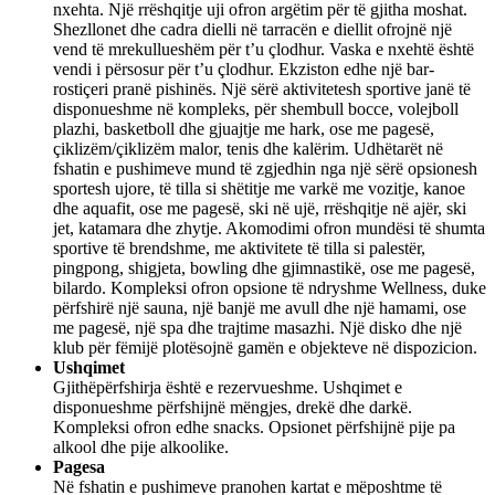
nxehta. Një rrëshqitje uji ofron argëtim për të gjitha moshat.
Shezllonet dhe cadra dielli në tarracën e diellit ofrojnë një
vend të mrekullueshëm për t’u çlodhur. Vaska e nxehtë është
vendi i përsosur për t’u çlodhur. Ekziston edhe një bar-
rostiçeri pranë pishinës. Një sërë aktivitetesh sportive janë të
disponueshme në kompleks, për shembull bocce, volejboll
plazhi, basketboll dhe gjuajtje me hark, ose me pagesë,
çiklizëm/çiklizëm malor, tenis dhe kalërim. Udhëtarët në
fshatin e pushimeve mund të zgjedhin nga një sërë opsionesh
sportesh ujore, të tilla si shëtitje me varkë me vozitje, kanoe
dhe aquafit, ose me pagesë, ski në ujë, rrëshqitje në ajër, ski
jet, katamara dhe zhytje. Akomodimi ofron mundësi të shumta
sportive të brendshme, me aktivitete të tilla si palestër,
pingpong, shigjeta, bowling dhe gjimnastikë, ose me pagesë,
bilardo. Kompleksi ofron opsione të ndryshme Wellness, duke
përfshirë një sauna, një banjë me avull dhe një hamami, ose
me pagesë, një spa dhe trajtime masazhi. Një disko dhe një
klub për fëmijë plotësojnë gamën e objekteve në dispozicion.
Ushqimet
Gjithëpërfshirja është e rezervueshme. Ushqimet e
disponueshme përfshijnë mëngjes, drekë dhe darkë.
Kompleksi ofron edhe snacks. Opsionet përfshijnë pije pa
alkool dhe pije alkoolike.
Pagesa
Në fshatin e pushimeve pranohen kartat e mëposhtme të