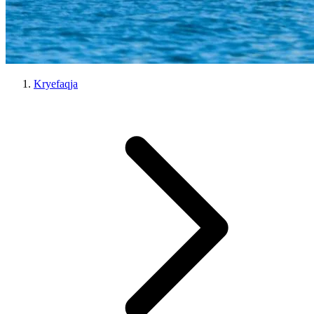
Kryefaqja