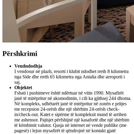
Përshkrimi
Vendndodhja
I vendosur në plazh, resorti i klubit ndodhet rreth 8 kilometra
nga Side dhe rreth 65 kilometra nga Antalia dhe aeroporti i
saj.
Objektet
Fshati i pushimeve është ndërtuar në vitin 1990. Mysafirët
janë të mirëpritur në akomodimin, i cili ka gjithsej 244 dhoma.
Në kompleks, udhëtarët janë të mirëpritur në zonën e pritjes
me recepsion 24-orësh dhe një shërbim 24-orësh check-
in/check-out. Katet e sipërme të kompleksit mund të arrihen
me ashensor. Pajisjet përfshijnë një kasafortë dhe një shërbim
të këmbimit valutor. Qasja në internet në vende publike (me
pagesë) i lejon mysafirët të qëndrojnë në kontakt gjatë