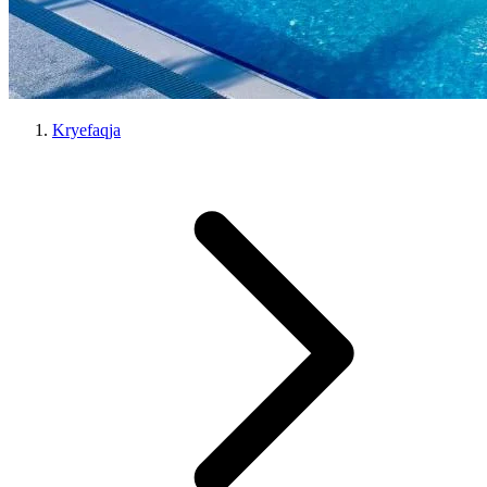
Kryefaqja