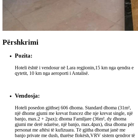
Përshkrimi
Pozita:
Hoteli është i vendosur në Lara regjionin,15 km nga qendra e
qytetit, 10 km nga aeroporti i Antalisë.
Vendosja:
Hoteli posedon gjithsej 606 dhoma. Standard dhoma (31m²,
një dhome gjumi me krevat francez dhe nje krevat single, një
banjo, max.2 + 2pax); dhoma Familjare (36m², dy dhoma
gjumi me derë ndarëse, një banjo, max.4pax), disa dhoma për
personat me aftësi të kufizuara. Të gjitha dhomat janë me
banjo private me dush, tharëse flokësh,VRV sistem qendror të