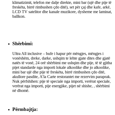
klimatizimit, telefon me dalje direkte, mini bar (ujë dhe pije të
freskëta, birrë rimbushen çdo ditë), set për çaj dhe kafe, arkë,
LCD TV satelitor dhe kanale muzikore, dysheme me laminat,
ballkon.
Shërbimi:
Ultra All inclusive – bufe i hapur për mëngjes, mëngjes i
vonëshëm, dreke, darke, ushqim te lehte gjate dites dhe gjatë
natës të vonë, 24 orë shërbimi me ushqim dhe pije, të të gjitha
pijet standarde nga importi lokale alkoolike dhe jo alkoolike,
mini bar ujë dhe pije të freskëta, birrë rimbushen çdo ditë,
akullore pasdite, A’la Carte restorantet me rezervim paraprak.
Nuk përfshihen: pije të speciale nga importi, verërat speciale,
verërat nga importi, pije energjike, pijet në shishe, , shërbimi
në dhomë.
Përmbajtja: