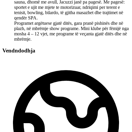
sauna, dhomë me avull, Jacuzzi janë pa pagesë. Me pagesë:
sportet e ujit me mjete te motorizuar, ndriqimi per terent e
tenisit, bowling, bilardo, të gjitha masazhet dhe trajtimet në
qendër SPA.
Programet argëtuese gjatë ditës, gara pranë pishinës dhe në
plazh, në mbrëmje show programe. Mini klube për fëmijë nga
mosha 4 – 12 vjet, me programe të veçanta gjatë ditës dhe në
mbrëmje.
Vendndodhja