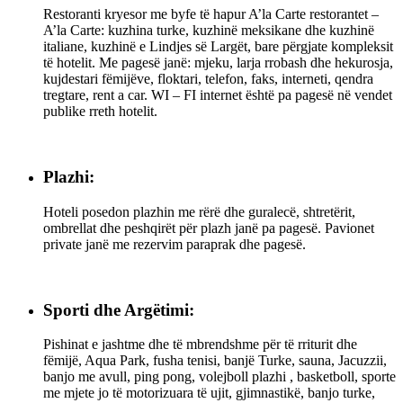
Restoranti kryesor me byfe të hapur A’la Carte restorantet –
A’la Carte: kuzhina turke, kuzhinë meksikane dhe kuzhinë
italiane, kuzhinë e Lindjes së Largët, bare përgjate kompleksit
të hotelit. Me pagesë janë: mjeku, larja rrobash dhe hekurosja,
kujdestari fëmijëve, floktari, telefon, faks, interneti, qendra
tregtare, rent a car. WI – FI internet është pa pagesë në vendet
publike rreth hotelit.
Plazhi:
Hoteli posedon plazhin me rërë dhe guralecë, shtretërit,
ombrellat dhe peshqirët për plazh janë pa pagesë. Pavionet
private janë me rezervim paraprak dhe pagesë.
Sporti dhe Argëtimi:
Pishinat e jashtme dhe të mbrendshme për të rriturit dhe
fëmijë, Aqua Park, fusha tenisi, banjë Turke, sauna, Jacuzzii,
banjo me avull, ping pong, volejboll plazhi , basketboll, sporte
me mjete jo të motorizuara të ujit, gjimnastikë, banjo turke,