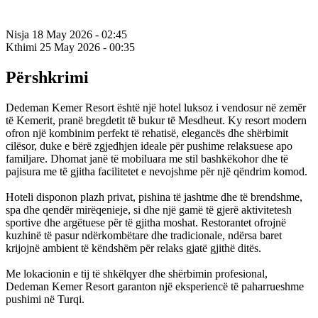
Nisja
18 May 2026 - 02:45
Kthimi
25 May 2026 - 00:35
Përshkrimi
Dedeman Kemer Resort është një hotel luksoz i vendosur në zemër
të Kemerit, pranë bregdetit të bukur të Mesdheut. Ky resort modern
ofron një kombinim perfekt të rehatisë, elegancës dhe shërbimit
cilësor, duke e bërë zgjedhjen ideale për pushime relaksuese apo
familjare. Dhomat janë të mobiluara me stil bashkëkohor dhe të
pajisura me të gjitha facilitetet e nevojshme për një qëndrim komod.
Hoteli disponon plazh privat, pishina të jashtme dhe të brendshme,
spa dhe qendër mirëqenieje, si dhe një gamë të gjerë aktivitetesh
sportive dhe argëtuese për të gjitha moshat. Restorantet ofrojnë
kuzhinë të pasur ndërkombëtare dhe tradicionale, ndërsa baret
krijojnë ambient të këndshëm për relaks gjatë gjithë ditës.
Me lokacionin e tij të shkëlqyer dhe shërbimin profesional,
Dedeman Kemer Resort garanton një eksperiencë të paharrueshme
pushimi në Turqi.