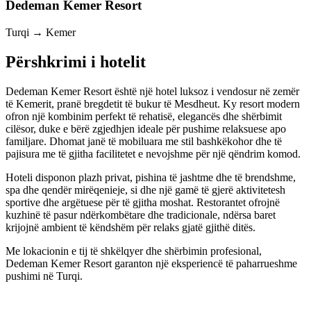
Dedeman Kemer Resort
Turqi → Kemer
Përshkrimi i hotelit
Dedeman Kemer Resort është një hotel luksoz i vendosur në zemër
të Kemerit, pranë bregdetit të bukur të Mesdheut. Ky resort modern
ofron një kombinim perfekt të rehatisë, elegancës dhe shërbimit
cilësor, duke e bërë zgjedhjen ideale për pushime relaksuese apo
familjare. Dhomat janë të mobiluara me stil bashkëkohor dhe të
pajisura me të gjitha facilitetet e nevojshme për një qëndrim komod.
Hoteli disponon plazh privat, pishina të jashtme dhe të brendshme,
spa dhe qendër mirëqenieje, si dhe një gamë të gjerë aktivitetesh
sportive dhe argëtuese për të gjitha moshat. Restorantet ofrojnë
kuzhinë të pasur ndërkombëtare dhe tradicionale, ndërsa baret
krijojnë ambient të këndshëm për relaks gjatë gjithë ditës.
Me lokacionin e tij të shkëlqyer dhe shërbimin profesional,
Dedeman Kemer Resort garanton një eksperiencë të paharrueshme
pushimi në Turqi.