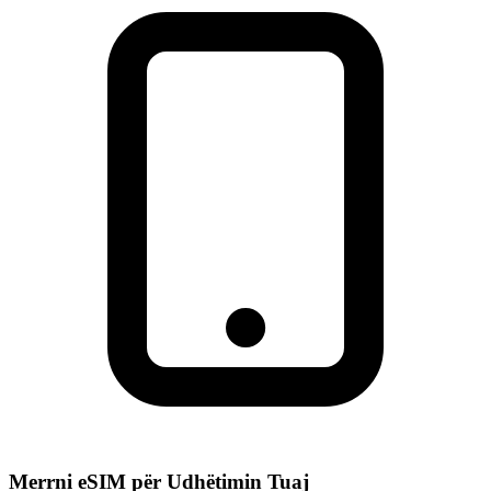
Merrni eSIM për Udhëtimin Tuaj