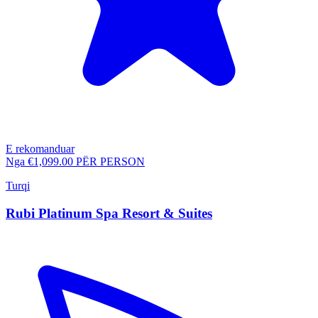
E rekomanduar
Nga
€1,099.00
PËR PERSON
Turqi
Rubi Platinum Spa Resort & Suites