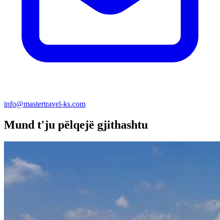
info@mastertravel-ks.com
Mund t'ju pëlqejë gjithashtu